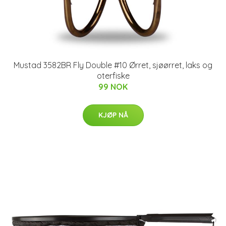
Mustad 3582BR Fly Double #10 Ørret, sjøørret, laks og
oterfiske
99 NOK
KJØP NÅ