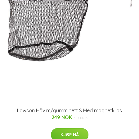
Lawson Håv m/gumminett S Med magnetklips
249 NOK
319 NOK
KJØP NÅ