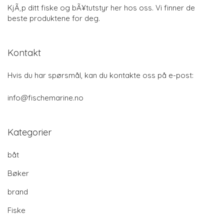
KjÃ¸p ditt fiske og bÃ¥tutstyr her hos oss. Vi finner de
beste produktene for deg.
Kontakt
Hvis du har spørsmål, kan du kontakte oss på e-post:
info@fischemarine.no
Kategorier
båt
Bøker
brand
Fiske