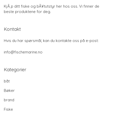
KjÃ¸p ditt fiske og bÃ¥tutstyr her hos oss. Vi finner de
beste produktene for deg.
Kontakt
Hvis du har spørsmål, kan du kontakte oss på e-post:
info@fischemarine.no
Kategorier
båt
Bøker
brand
Fiske