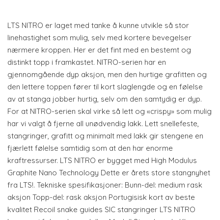
LTS NITRO er laget med tanke å kunne utvikle så stor
linehastighet som mulig, selv med kortere bevegelser
nærmere kroppen. Her er det fint med en bestemt og
distinkt topp i framkastet. NITRO-serien har en
gjennomgående dyp aksjon, men den hurtige grafitten og
den lettere toppen fører til kort slaglengde og en følelse
av at stanga jobber hurtig, selv om den samtydig er dyp.
For at NITRO-serien skal virke så lett og «crispy» som mulig
har vi valgt å fjerne all unødvendig lakk. Lett snellefeste,
stangringer, grafitt og minimalt med lakk gir stengene en
fjærlett følelse samtidig som at den har enorme
kraftressurser. LTS NITRO er bygget med High Modulus
Graphite Nano Technology Dette er årets store stangnyhet
fra LTS!. Tekniske spesifikasjoner: Bunn-del: medium rask
aksjon Topp-del: rask aksjon Portugisisk kort av beste
kvalitet Recoil snake guides SIC stangringer LTS NITRO