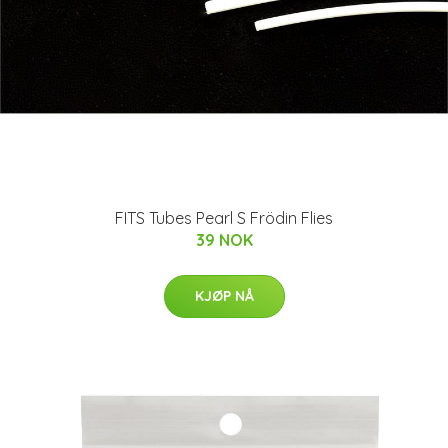
FITS Tubes Pearl S Frödin Flies
39 NOK
KJØP NÅ