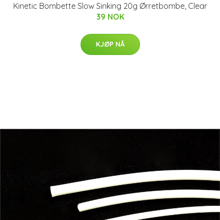
Kinetic Bombette Slow Sinking 20g Ørretbombe, Clear
39 NOK
KJØP NÅ