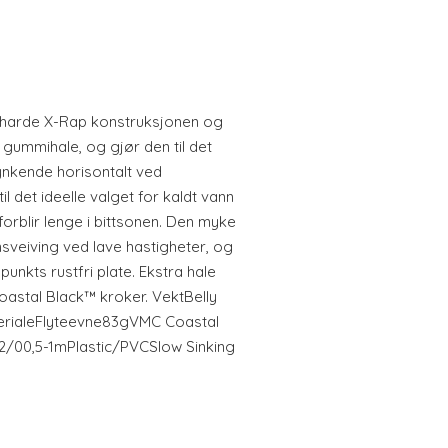
harde X-Rap konstruksjonen og
gummihale, og gjør den til det
ynkende horisontalt ved
l det ideelle valget for kaldt vann
orblir lenge i bittsonen. Den myke
nnsveiving ved lave hastigheter, og
punkts rustfri plate. Ekstra hale
oastal Black™ kroker. VektBelly
erialeFlyteevne83gVMC Coastal
2/00,5-1mPlastic/PVCSlow Sinking