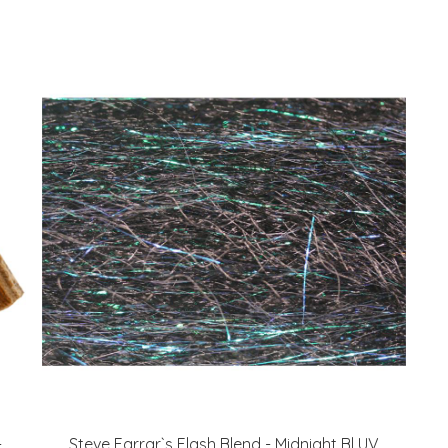
-
Steve Farrar`s Flash Blend - Midnight Bl UV