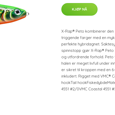
KJØP NÅ
X-Rap® Peto kombinerer den 
triggende farger med en myk 
perfekte hybridagnet. Saktes
spinnstopp gjør X-Rap® Peto ti
og utfordrende forhold. Peto f
halen er meget livfull under i
er sikret til kroppen med en 6-
inkludert. Rigget med VMC® C
hookTail hookFiskedybdeMat
4551 #2/0VMC Coastal 4551 #