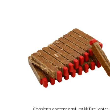
Coghlan's opptenningsfyrstikk Fire lighter 