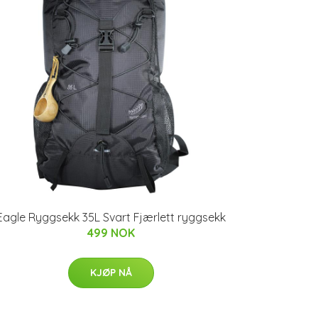
Eagle Ryggsekk 35L Svart Fjærlett ryggsekk
499 NOK
KJØP NÅ