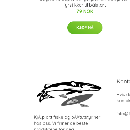
fyrstikker til bålstart
79 NOK
KJØP NÅ
Kont
Hvis d
kontak
info@f
KjÃ¸p ditt fiske og bÃ¥tutstyr her
hos oss. Vi finner de beste
produktene for deg.