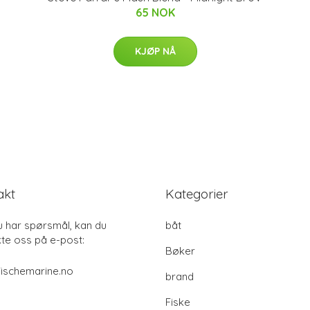
65 NOK
KJØP NÅ
akt
Kategorier
u har spørsmål, kan du
båt
te oss på e-post:
Bøker
ischemarine.no
brand
Fiske