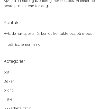
KjÃ¸p ditt fiske og bÃ¥tutstyr her hos oss. Vi finner de
beste produktene for deg.
Kontakt
Hvis du har spørsmål, kan du kontakte oss på e-post:
info@fischemarine.no
Kategorier
båt
Bøker
brand
Fiske
Sikkerhetsutstyr