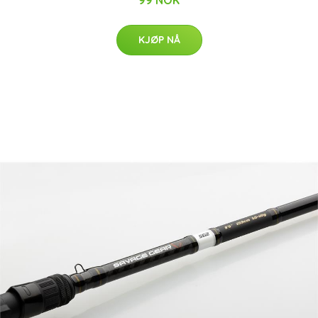
99 NOK
KJØP NÅ