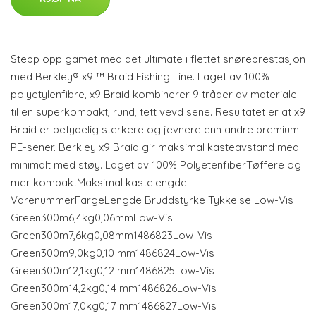
Stepp opp gamet med det ultimate i flettet snøreprestasjon
med Berkley® x9 ™ Braid Fishing Line. Laget av 100%
polyetylenfibre, x9 Braid kombinerer 9 tråder av materiale
til en superkompakt, rund, tett vevd sene. Resultatet er at x9
Braid er betydelig sterkere og jevnere enn andre premium
PE-sener. Berkley x9 Braid gir maksimal kasteavstand med
minimalt med støy. Laget av 100% PolyetenfiberTøffere og
mer kompaktMaksimal kastelengde
VarenummerFargeLengde Bruddstyrke Tykkelse Low-Vis
Green300m6,4kg0,06mmLow-Vis
Green300m7,6kg0,08mm1486823Low-Vis
Green300m9,0kg0,10 mm1486824Low-Vis
Green300m12,1kg0,12 mm1486825Low-Vis
Green300m14,2kg0,14 mm1486826Low-Vis
Green300m17,0kg0,17 mm1486827Low-Vis