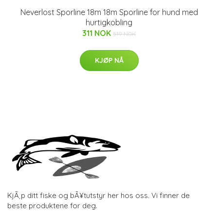
Neverlost Sporline 18m 18m Sporline for hund med
hurtigkobling
311 NOK
519 NOK
KJØP NÅ
KjÃ¸p ditt fiske og bÃ¥tutstyr her hos oss. Vi finner de
beste produktene for deg.