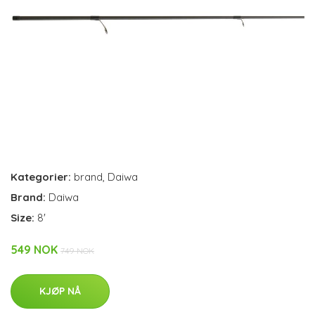
Kategorier:
brand
,
Daiwa
Brand:
Daiwa
Size:
8'
549 NOK
749 NOK
KJØP NÅ