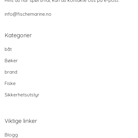
Hvis du har spørsmål, kan du kontakte oss på e-post:
info@fischemarine.no
Kategorier
båt
Bøker
brand
Fiske
Sikkerhetsutstyr
Viktige linker
Blogg