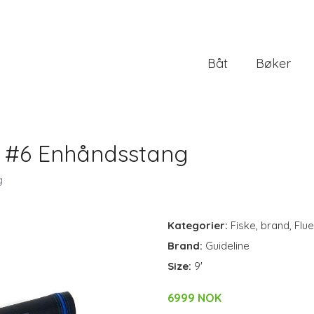
Båt
Bøker
9' #6 Enhåndsstang
g
Kategorier:
Fiske
,
brand
,
Flue
Brand:
Guideline
Size:
9'
6999 NOK