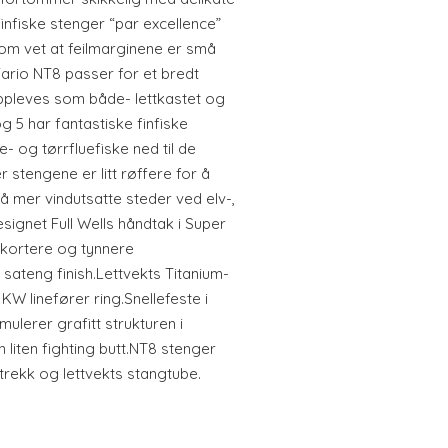
infiske stenger “par excellence”
 som vet at feilmarginene er små
Fario NT8 passer for et bredt
ppleves som både- lettkastet og
g 5 har fantastiske finfiske
- og tørrfluefiske ned til de
 stengene er litt røffere for å
på mer vindutsatte steder ved elv-,
esignet Full Wells håndtak i Super
t kortere og tynnere
ateng finish.Lettvekts Titanium-
KW linefører ring.Snellefeste i
ulerer grafitt strukturen i
en liten fighting butt.NT8 stenger
trekk og lettvekts stangtube.