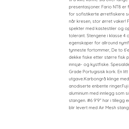
presentasjoner. Fario NT8 er f
for sofistikerte ørretfiskere
når kresen, stor ørret vaker! 
spekter med kastestiler og o
tolerant. Stengene i klasse 4 o
egenskaper for allround nymfe
tynneste fortommer, De to 6’er
dekke fiske etter større fisk 
innsjø- og kystfiske. Spesiald
Grade Portugisisk kork. En lit
utgave.Karbongrå klinge med s
anodiserte enbente ringer.Fuji 
aluminium med innlegg som sim
stangen. #6 9'9" har i tillegg 
blir levert med Air Mesh stang