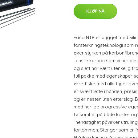
KJØP NÅ
Fario NT8 er bygget med Sili
forsterkningsteknologi som 
øker styrken på karbonfibrene
Tensile karbon som vi har desi
og slett har vært utenkelig fra
full pakke med egenskaper som 
ørretfiske med alle typer ov
er svært lette i hånden, pres
og er nesten uten etterslag. 
med herlige progressive ege
følsomhet på både korte- og 
linehastighet påvirker utrullin
fortommen. Stenger som er fo
til å ikke kunne slå over lang