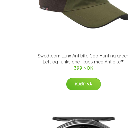
Swedteam Lynx Antibite Cap Hunting gree
Lett og funksjonell kaps med Antibite™
399 NOK
KJØP NÅ