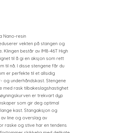
ca Nano-resin
reduserer vekten på stangen og
. Klingen består av IM8-46T High
gnet til å gi en aksjon som rett
m til nå. I disse stengene får du
er perfekte til et allsidig
er- og underhåndskast. Stengene
ise med rask tilbakeslagshastighet
Bøyningskurven er trekvart dyp
nskaper som gir deg optimal
lange kast. Stangaksjon og
g av line og overslag av
r raske og stive har en tendens
e fortommer skikkelig med delikate