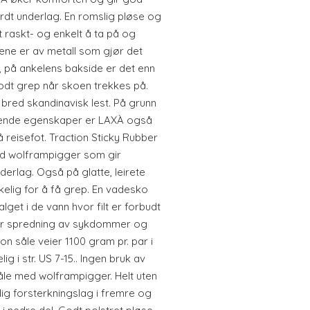
rdt underlag. En romslig pløse og
 raskt- og enkelt å ta på og
ne er av metall som gjør det
d, på ankelens bakside er det enn
odt grep når skoen trekkes på.
bred skandinavisk lest. På grunn
rkende egenskaper er LAXÀ også
 reisefot. Traction Sticky Rubber
ed wolframpigger som gir
derlag. Også på glatte, leirete
skelig for å få grep. En vadesko
lget i de vann hvor filt er forbudt
 for spredning av sykdommer og
on såle veier 1100 gram pr. par i
ig i str. US 7-15.. Ingen bruk av
åle med wolframpigger. Helt uten
ig forsterkningslag i fremre og