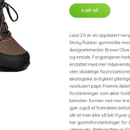
KJØP NÅ
Laxa 2.0 er en oppdatert vers
Sticky Rubber gummisåle me
designelementer. Brown Olive
og innside. Forgjengeren had
erstattet med mer miljøvennli
uten skadelige fluorocarboner
økologiske avtrykket ytterlig
resirkulert papir. Fremre dele
forsterkninger som øker holdb
beholder formen ved mer krev
gjør også at framdelen behol
slik at man ikke så lett fryse
har gummiforsterkninger for å
steiner etc. Mellomsålen av 