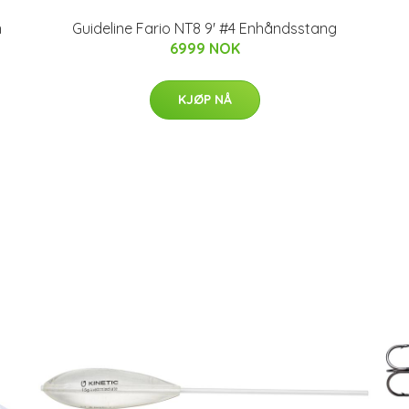
n
Guideline Fario NT8 9' #4 Enhåndsstang
6999 NOK
KJØP NÅ