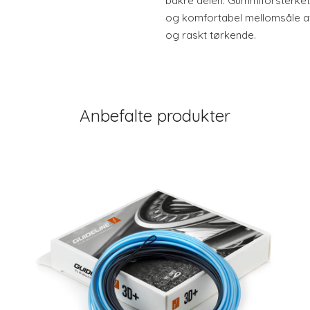
bakre delen. Gummiforsterket 
og komfortabel mellomsåle av 
og raskt tørkende.
Anbefalte produkter