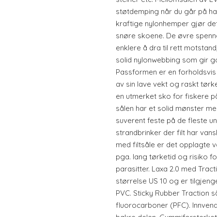
støtdemping når du går på ha
kraftige nylonhemper gjør det
snøre skoene. De øvre spenne
enklere å dra til rett motstan
solid nylonwebbing som gir g
Passformen er en forholdsvis 
av sin lave vekt og raskt tø
en utmerket sko for fiskere på
sålen har et solid mønster m
suverent feste på de fleste un
strandbrinker der filt har van
med filtsåle er det opplagte va
pga. lang tørketid og risiko
parasitter. Laxa 2.0 med Tracti
størrelse US 10 og er tilgjengel
PVC. Sticky Rubber Traction s
fluorocarboner (PFC). Innvend