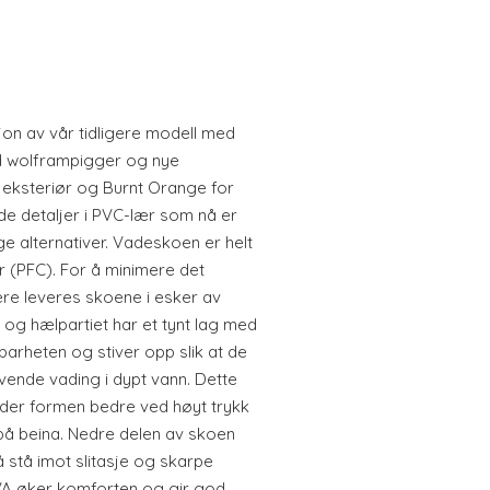
jon av vår tidligere modell med
d wolframpigger og nye
 eksteriør og Burnt Orange for
de detaljer i PVC-lær som nå er
ge alternativer. Vadeskoen er helt
 (PFC). For å minimere det
ere leveres skoene i esker av
n og hælpartiet har et tynt lag med
arheten og stiver opp slik at de
ende vading i dypt vann. Dette
der formen bedre ved høyt trykk
r på beina. Nedre delen av skoen
 stå imot slitasje og skarpe
EVA øker komforten og gir god