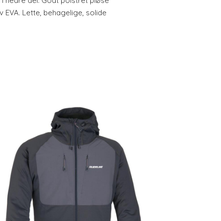
i nedre del. Godt polstret pløse
EVA. Lette, behagelige, solide