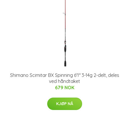
Shimano Scimitar BX Spinning 6'1" 3-14g 2-delt, deles
ved håndtaket
679 NOK
KJØP NÅ