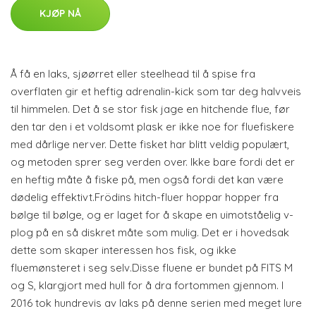
KJØP NÅ
Å få en laks, sjøørret eller steelhead til å spise fra
overflaten gir et heftig adrenalin-kick som tar deg halvveis
til himmelen. Det å se stor fisk jage en hitchende flue, før
den tar den i et voldsomt plask er ikke noe for fluefiskere
med dårlige nerver. Dette fisket har blitt veldig populært,
og metoden sprer seg verden over. Ikke bare fordi det er
en heftig måte å fiske på, men også fordi det kan være
dødelig effektivt.Frödins hitch-fluer hoppar hopper fra
bølge til bølge, og er laget for å skape en uimotståelig v-
plog på en så diskret måte som mulig. Det er i hovedsak
dette som skaper interessen hos fisk, og ikke
fluemønsteret i seg selv.Disse fluene er bundet på FITS M
og S, klargjort med hull for å dra fortommen gjennom. I
2016 tok hundrevis av laks på denne serien med meget lure