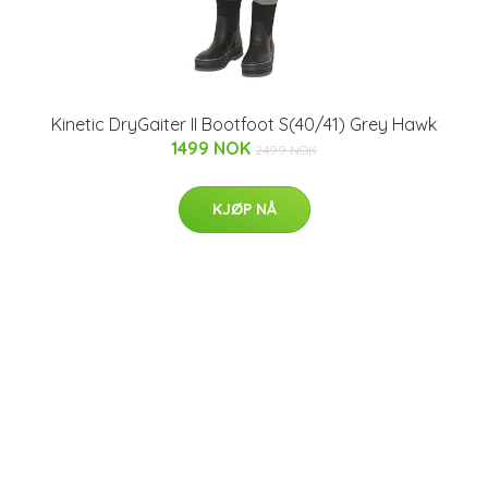
Kinetic DryGaiter II Bootfoot S(40/41) Grey Hawk
1499 NOK
2499 NOK
KJØP NÅ