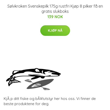
Sølvkroken Svenskepilk 175g rustfri Kjøp 8 pilker få en
gratis slukboks
139 NOK
KJØP NÅ
KjÃ¸p ditt fiske og bÃ¥tutstyr her hos oss. Vi finner de
beste produktene for deg.