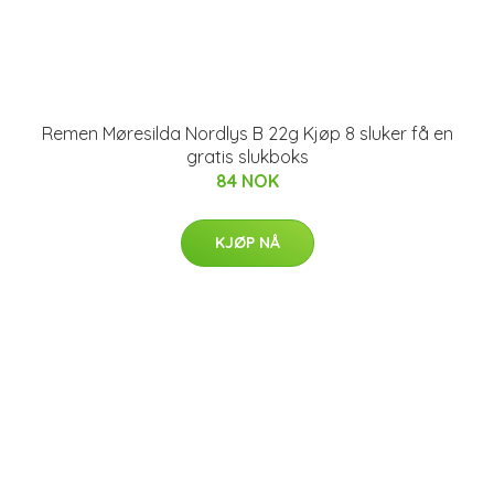
Remen Møresilda Nordlys B 22g Kjøp 8 sluker få en
gratis slukboks
84 NOK
KJØP NÅ