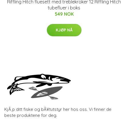
Riffling Hitch fluesett med treblekroker 12 Riffling Hitch
tubefluer i boks
549 NOK
KJØP NÅ
KjÃ¸p ditt fiske og bÃ¥tutstyr her hos oss. Vi finner de
beste produktene for deg.