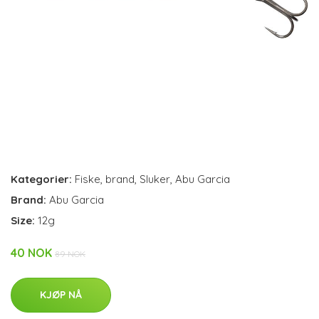
Kategorier:
Fiske
,
brand
,
Sluker
,
Abu Garcia
Brand:
Abu Garcia
Size:
12g
40 NOK
89 NOK
KJØP NÅ