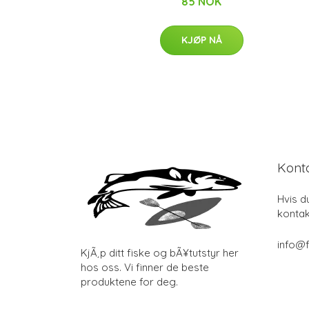
85 NOK
KJØP NÅ
Kont
Hvis d
kontak
info@f
KjÃ¸p ditt fiske og bÃ¥tutstyr her
hos oss. Vi finner de beste
produktene for deg.