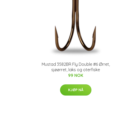
Mustad 3582BR Fly Double #6 Ørret,
sjøørret, laks og oterfiske
99 NOK
KJØP NÅ