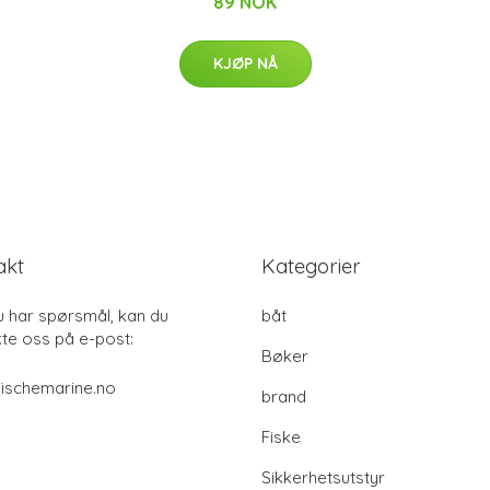
89 NOK
KJØP NÅ
akt
Kategorier
u har spørsmål, kan du
båt
te oss på e-post:
Bøker
ischemarine.no
brand
Fiske
Sikkerhetsutstyr