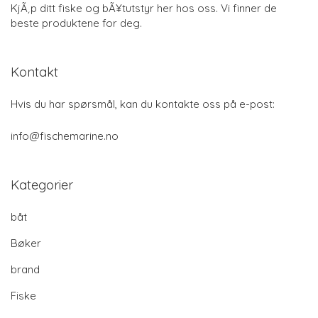
KjÃ¸p ditt fiske og bÃ¥tutstyr her hos oss. Vi finner de
beste produktene for deg.
Kontakt
Hvis du har spørsmål, kan du kontakte oss på e-post:
info@fischemarine.no
Kategorier
båt
Bøker
brand
Fiske