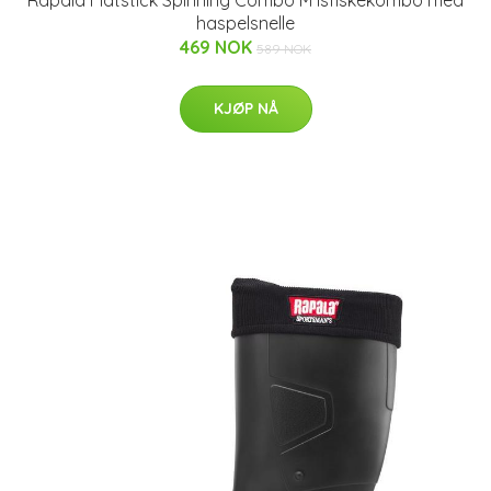
Rapala Flatstick Spinning Combo M Isfiskekombo med
haspelsnelle
469 NOK
589 NOK
KJØP NÅ