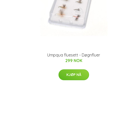
Umpqua fluesett - Døgnfluer
299 NOK
KJØP NÅ