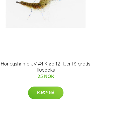
Honeyshrimp UV #4 Kjøp 12 fluer få gratis
flueboks
25 NOK
KJØP NÅ