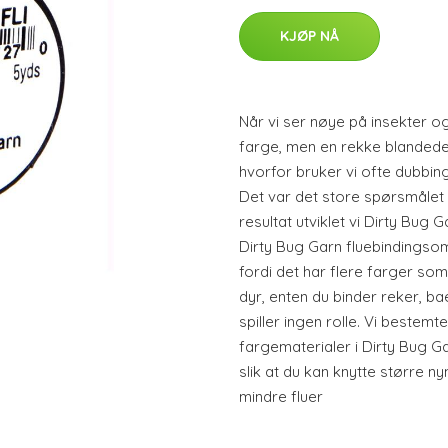
KJØP NÅ
Når vi ser nøye på insekter og
farge, men en rekke blandede
hvorfor bruker vi ofte dubbing
Det var det store spørsmålet 
resultat utviklet vi Dirty Bug 
Dirty Bug Garn fluebindingsom
fordi det har flere farger som
dyr, enten du binder reker, ba
spiller ingen rolle. Vi bestemt
fargematerialer i Dirty Bug Ga
slik at du kan knytte større ny
mindre fluer