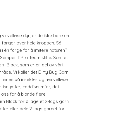
 virvelløse dyr, er de ikke bare en
 farger over hele kroppen. Så
 i én farge for å imitere naturen?
Semperfli Pro Team stilte. Som et
Garn Black, som er en del av vårt
råde. Vi kaller det Dirty Bug Garn
 finnes på insekter og hvirvelløse
etisnymfer, caddisnymfer, det
e oss for å blande flere
rn Black for å lage et 2-lags garn
mfer eller dele 2-lags garnet for