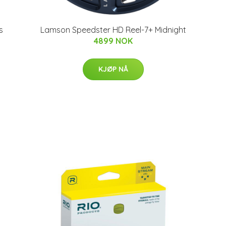
s
Lamson Speedster HD Reel-7+ Midnight
4899 NOK
KJØP NÅ