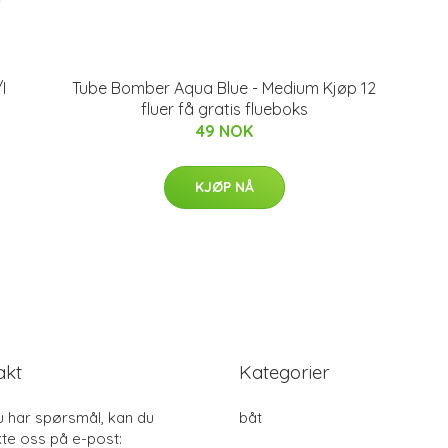
I
Tube Bomber Aqua Blue - Medium Kjøp 12
fluer få gratis flueboks
49 NOK
KJØP NÅ
akt
Kategorier
u har spørsmål, kan du
båt
te oss på e-post: