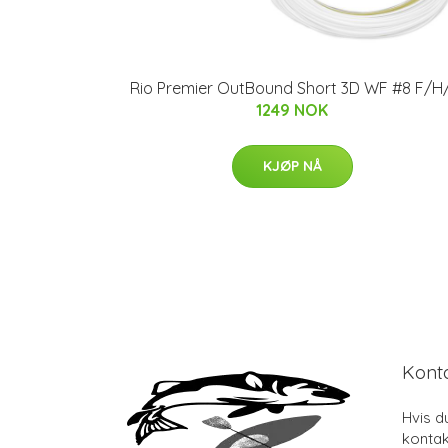
Rio Premier OutBound Short 3D WF #8 F/H/
1249 NOK
KJØP NÅ
Kont
Hvis d
kontak