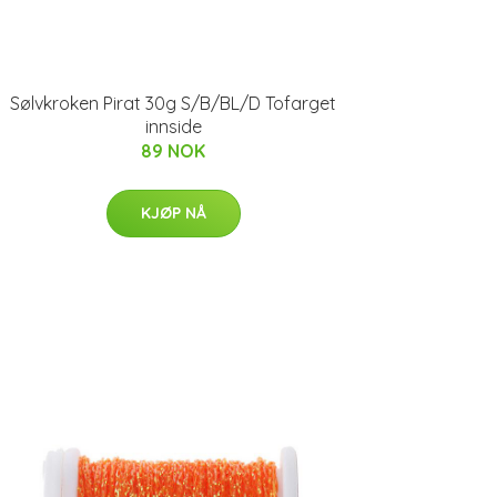
Sølvkroken Pirat 30g S/B/BL/D Tofarget
innside
89 NOK
KJØP NÅ