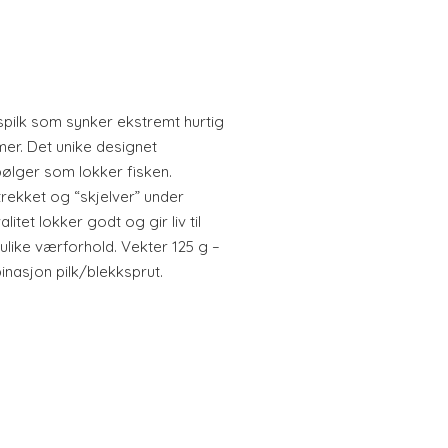
spilk som synker ekstremt hurtig
mer. Det unike designet
bølger som lokker fisken.
rekket og “skjelver” under
itet lokker godt og gir liv til
 ulike værforhold. Vekter 125 g –
inasjon pilk/blekksprut.