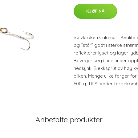
KJØP NÅ
Sølvkroken Calamar I Kvalitet
og “står” godt i sterke strøm
reflekterer lyset og lager lyd
Beveger seg i bue under oppt
nedsynk. Blekksprut av høy kval
pilken. Mange ulike farger for
600 g. TIPS: Varier fargekomb
Anbefalte produkter