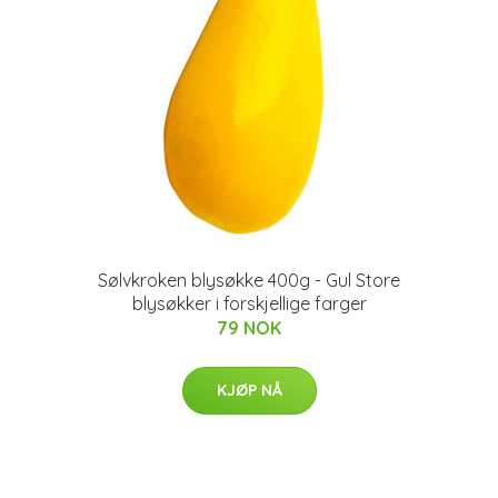
Sølvkroken blysøkke 400g - Gul Store
blysøkker i forskjellige farger
79 NOK
KJØP NÅ