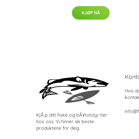
KJØP NÅ
Kont
Hvis d
kontak
info@f
KjÃ¸p ditt fiske og bÃ¥tutstyr her
hos oss. Vi finner de beste
produktene for deg.