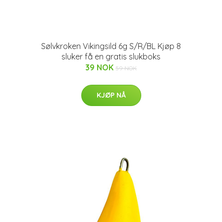
Sølvkroken Vikingsild 6g S/R/BL Kjøp 8
sluker få en gratis slukboks
39 NOK
59 NOK
KJØP NÅ