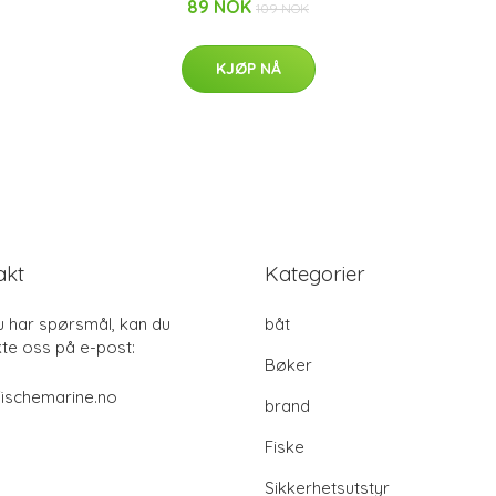
89 NOK
109 NOK
KJØP NÅ
akt
Kategorier
u har spørsmål, kan du
båt
te oss på e-post:
Bøker
ischemarine.no
brand
Fiske
Sikkerhetsutstyr