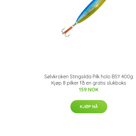
Sølvkroken Stingsilda Pilk holo BSY 400g
Kjøp 8 pilker få en gratis slukboks
159 NOK
KJØP NÅ