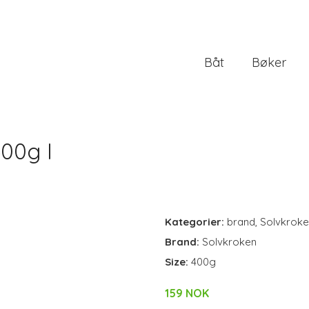
Båt
Bøker
00g I
Kategorier:
brand
,
Solvkrok
Brand:
Solvkroken
Size:
400g
159 NOK