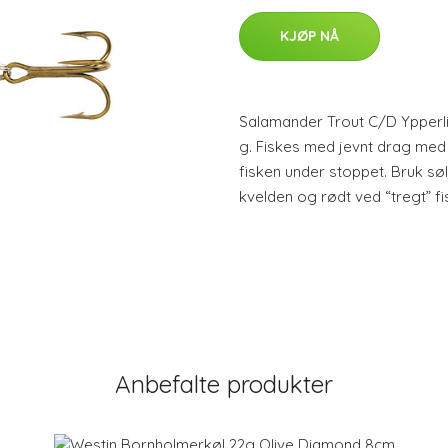
KJØP NÅ
Salamander Trout C/D Ypperlig
g. Fiskes med jevnt drag med
fisken under stoppet. Bruk sø
kvelden og rødt ved “tregt” fi
Anbefalte produkter