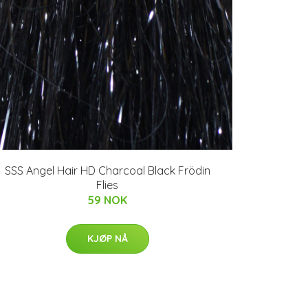
SSS Angel Hair HD Charcoal Black Frödin
Flies
59 NOK
KJØP NÅ