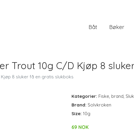
Båt
Bøker
 Trout 10g C/D Kjøp 8 sluker 
jøp 8 sluker få en gratis slukboks
Kategorier:
Fiske
,
brand
,
Slu
Brand:
Solvkroken
Size:
10g
69 NOK