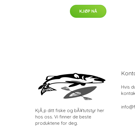
KJØP NÅ
Kont
Hvis d
kontak
info@f
KjÃ¸p ditt fiske og bÃ¥tutstyr her
hos oss. Vi finner de beste
produktene for deg.