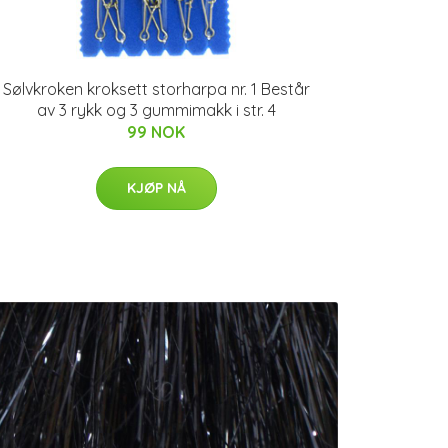
Sølvkroken kroksett storharpa nr. 1 Består
av 3 rykk og 3 gummimakk i str. 4
99 NOK
KJØP NÅ