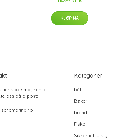
11499 NOK
KJØP NÅ
akt
Kategorier
u har spørsmål, kan du
båt
te oss på e-post:
Bøker
ischemarine.no
brand
Fiske
Sikkerhetsutstyr