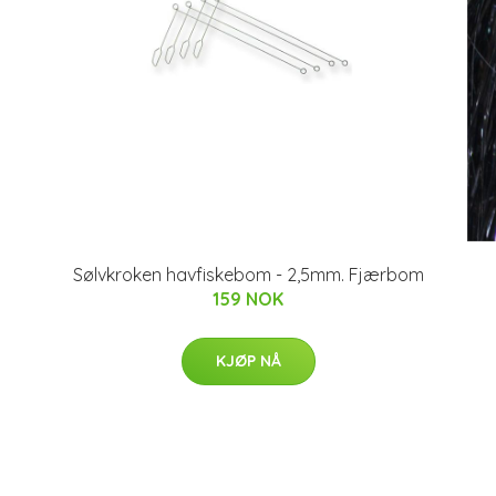
Sølvkroken havfiskebom - 2,5mm. Fjærbom
159 NOK
KJØP NÅ