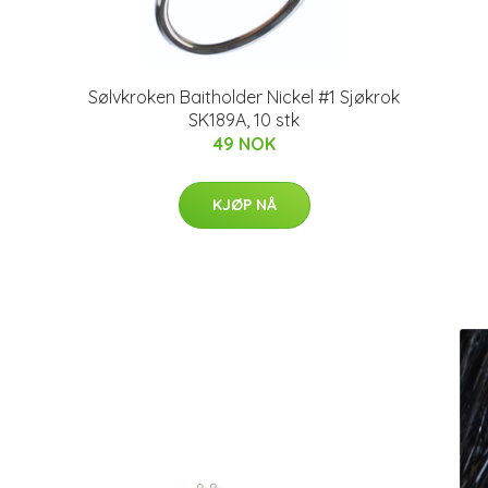
Sølvkroken Baitholder Nickel #1 Sjøkrok
SK189A, 10 stk
49 NOK
KJØP NÅ