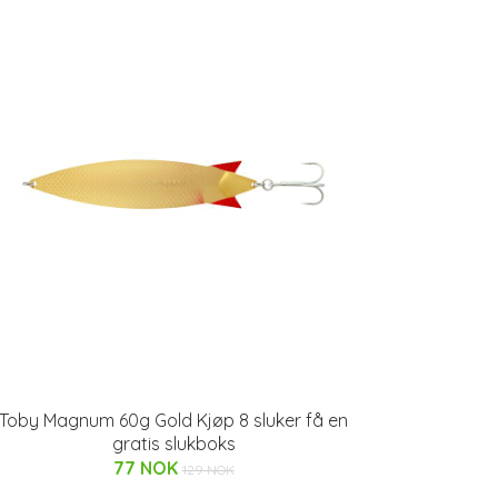
Toby Magnum 60g Gold Kjøp 8 sluker få en
gratis slukboks
77 NOK
129 NOK