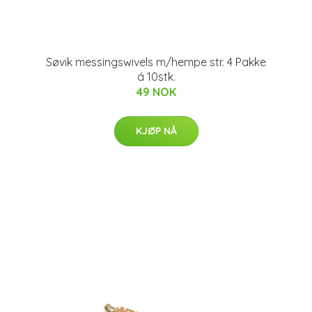
Søvik messingswivels m/hempe str. 4 Pakke
á 10stk.
49 NOK
KJØP NÅ