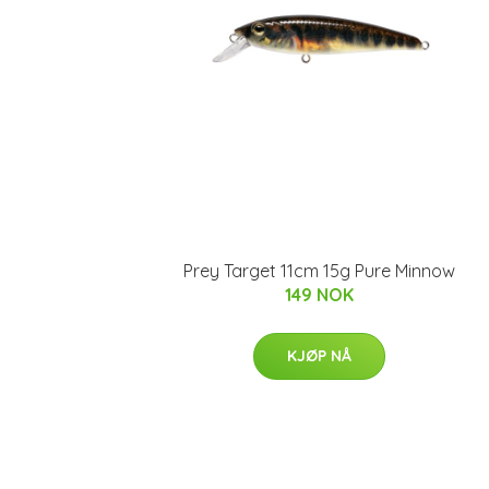
Prey Target 11cm 15g Pure Minnow
149 NOK
KJØP NÅ