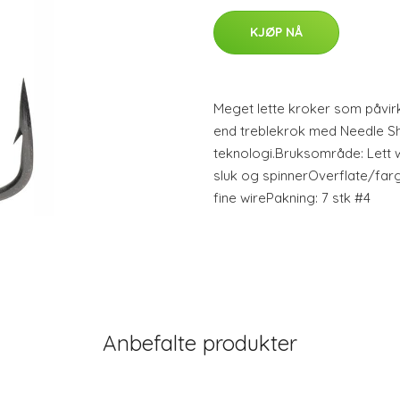
KJØP NÅ
Meget lette kroker som påvirk
end treblekrok med Needle Sh
teknologi.Bruksområde: Lett 
sluk og spinnerOverflate/farge
fine wirePakning: 7 stk #4
Anbefalte produkter