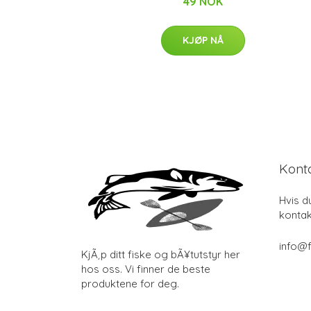
49 NOK
KJØP NÅ
Kont
Hvis d
kontak
info@f
KjÃ¸p ditt fiske og bÃ¥tutstyr her
hos oss. Vi finner de beste
produktene for deg.