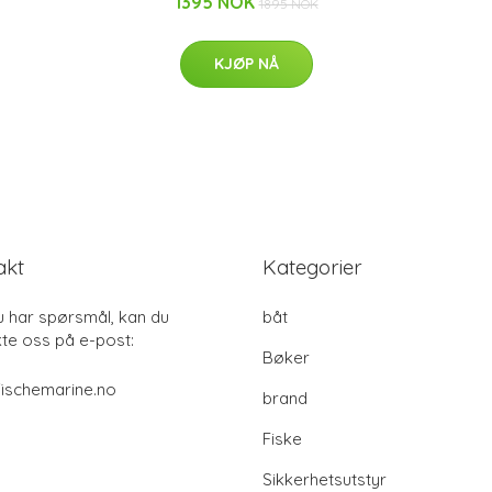
1395 NOK
1895 NOK
KJØP NÅ
akt
Kategorier
u har spørsmål, kan du
båt
te oss på e-post:
Bøker
ischemarine.no
brand
Fiske
Sikkerhetsutstyr