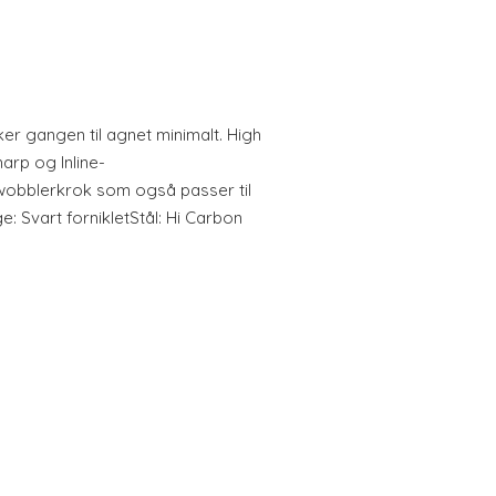
er gangen til agnet minimalt. High
arp og Inline-
wobblerkrok som også passer til
: Svart fornikletStål: Hi Carbon