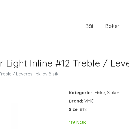
Båt
Bøker
ight Inline #12 Treble / Lever
reble / Leveres i pk. av 8 stk.
Kategorier:
Fiske
,
Sluker
Brand:
VMC
Size:
#12
119 NOK