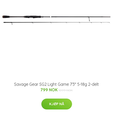
Savage Gear SG2 Light Game 7'3" 5-18g 2-delt
799 NOK
1099 NOK
KJØP NÅ