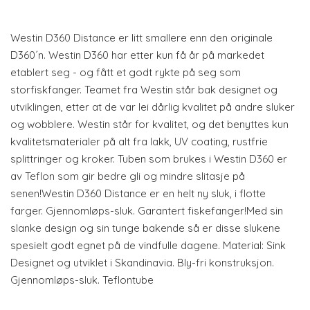
Westin D360 Distance er litt smallere enn den originale
D360´n. Westin D360 har etter kun få år på markedet
etablert seg - og fått et godt rykte på seg som
storfiskfanger. Teamet fra Westin står bak designet og
utviklingen, etter at de var lei dårlig kvalitet på andre sluker
og wobblere. Westin står for kvalitet, og det benyttes kun
kvalitetsmaterialer på alt fra lakk, UV coating, rustfrie
splittringer og kroker. Tuben som brukes i Westin D360 er
av Teflon som gir bedre gli og mindre slitasje på
senen!Westin D360 Distance er en helt ny sluk, i flotte
farger. Gjennomløps-sluk. Garantert fiskefanger!Med sin
slanke design og sin tunge bakende så er disse slukene
spesielt godt egnet på de vindfulle dagene. Material: Sink
Designet og utviklet i Skandinavia. Bly-fri konstruksjon.
Gjennomløps-sluk. Teflontube