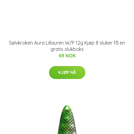
Sølvkroken Aura Lillauren W/P 12g Kjøp 8 sluker få en
gratis slukboks
69 NOK
KJØP NÅ