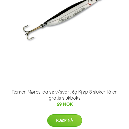
Remen Møresilda sølv/svart 6g Kjøp 8 sluker få en
gratis slukboks
69 NOK
KJØP NÅ