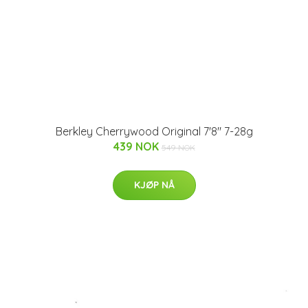
Berkley Cherrywood Original 7'8" 7-28g
439 NOK
549 NOK
KJØP NÅ