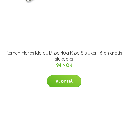
Remen Møresilda gull/rød 40g Kjøp 8 sluker få en gratis
slukboks
94 NOK
KJØP NÅ