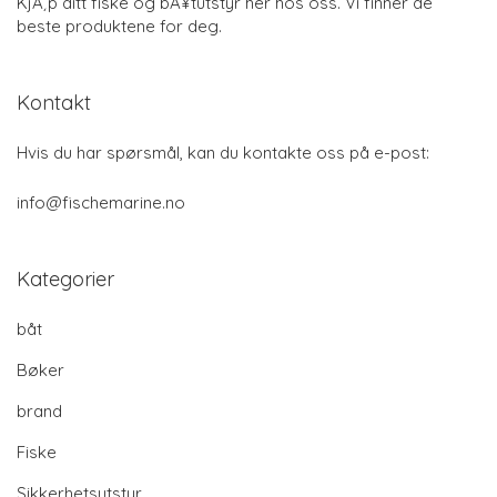
KjÃ¸p ditt fiske og bÃ¥tutstyr her hos oss. Vi finner de
beste produktene for deg.
Kontakt
Hvis du har spørsmål, kan du kontakte oss på e-post:
info@fischemarine.no
Kategorier
båt
Bøker
brand
Fiske
Sikkerhetsutstyr