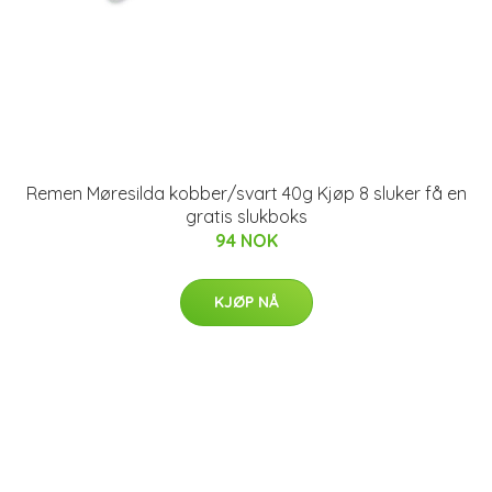
Remen Møresilda kobber/svart 40g Kjøp 8 sluker få en
gratis slukboks
94 NOK
KJØP NÅ