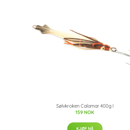
Sølvkroken Calamar 400g I
159 NOK
KJØP NÅ