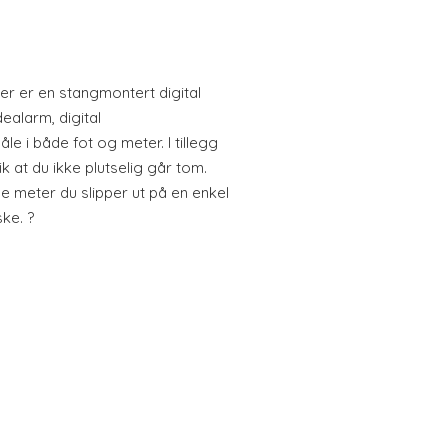
er er en stangmontert digital
ealarm, digital
e i både fot og meter. I tillegg
ik at du ikke plutselig går tom.
 meter du slipper ut på en enkel
ske. ?