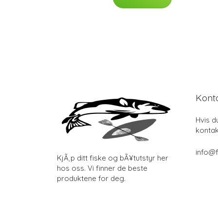
Kont
Hvis d
kontak
info@f
KjÃ¸p ditt fiske og bÃ¥tutstyr her
hos oss. Vi finner de beste
produktene for deg.