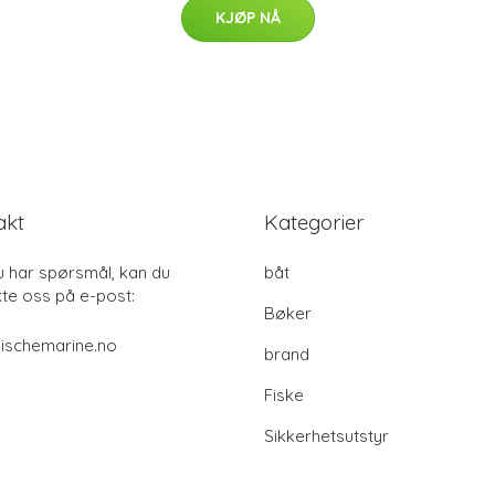
KJØP NÅ
akt
Kategorier
u har spørsmål, kan du
båt
te oss på e-post:
Bøker
ischemarine.no
brand
Fiske
Sikkerhetsutstyr