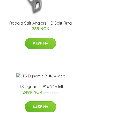
Rapala Salt Anglers HD Split Ring
289 NOK
KJØP NÅ
LTS Dynamic 9' #6 4-delt
2499 NOK
2999 NOK
KJØP NÅ