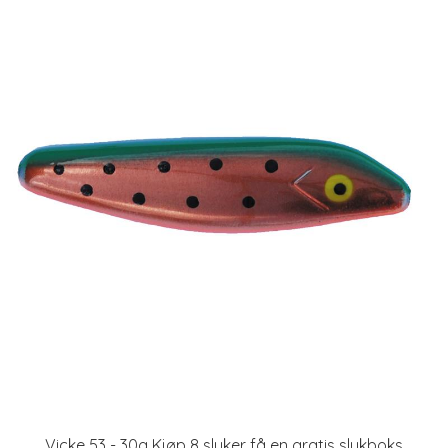
Vicke 53 - 30g Kjøp 8 sluker få en gratis slukboks